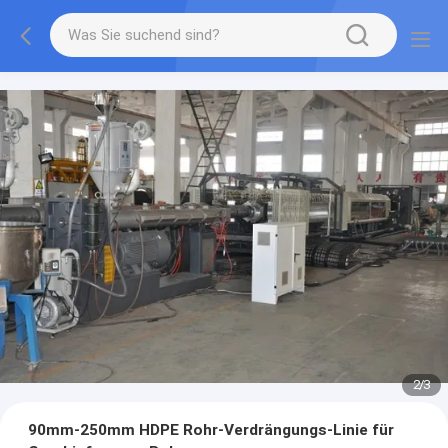
2
/
3
90mm-250mm HDPE Rohr-Verdrängungs-Linie für