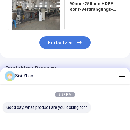
90mm-250mm HDPE
Rohr-Verdrängungs-
Linie für Gas-
Lieferungs-Rohr
Fortsetzen
Empfohlene Produkte
Sisi Zhao
5:57 PM
Good day, what product are you looking for?
HDPE-Rohr-
Hohe Produktivitäts-
Automatische
Extrusionsleitung
und
Rohr-Extrusion