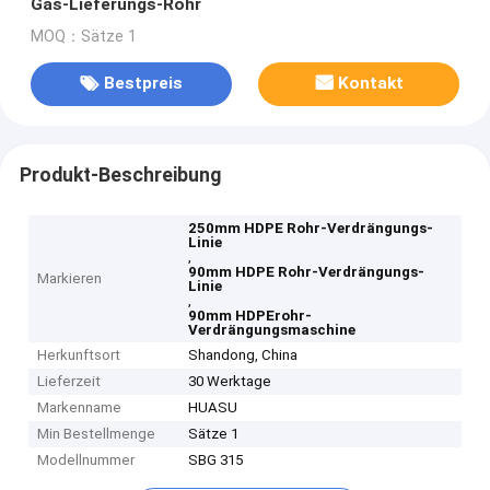
Gas-Lieferungs-Rohr
MOQ：Sätze 1
Bestpreis
Kontakt
Produkt-Beschreibung
250mm HDPE Rohr-Verdrängungs-
Linie
,
90mm HDPE Rohr-Verdrängungs-
Markieren
Linie
,
90mm HDPErohr-
Verdrängungsmaschine
Herkunftsort
Shandong, China
Lieferzeit
30 Werktage
Markenname
HUASU
Min Bestellmenge
Sätze 1
Modellnummer
SBG 315