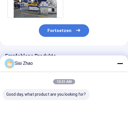
mit Schraube
38CrMoALA
Fortsetzen
Empfohlene Produkte
Sisi Zhao
10:21 AM
Good day, what product are you looking for?
HDPE-Rohr-
Hohe Produktivitäts-
Automatische
Extrusionsleitung
und
Rohr-Extrusion
mit
Energieeinsparungs-
mit Siemens P
Rohrdurchmesser
Automatische HDPE-
Steuerung für 