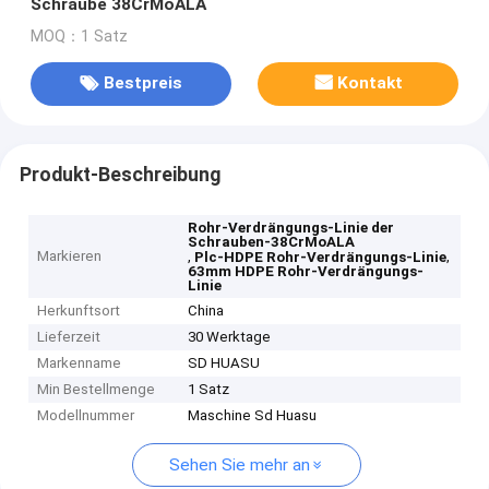
Schraube 38CrMoALA
MOQ：1 Satz
Bestpreis
Kontakt
Produkt-Beschreibung
Rohr-Verdrängungs-Linie der
Schrauben-38CrMoALA
Markieren
,
,
Plc-HDPE Rohr-Verdrängungs-Linie
63mm HDPE Rohr-Verdrängungs-
Linie
Herkunftsort
China
Lieferzeit
30 Werktage
Markenname
SD HUASU
Min Bestellmenge
1 Satz
Modellnummer
Maschine Sd Huasu
Sehen Sie mehr an