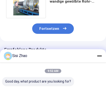
wandige gewölbte Rohr-
Verdrängungs-Linie
Fortsetzen
Empfohlene Produkte
Sisi Zhao
9:52 AM
Good day, what product are you looking for?
HDPE-Rohr-
Hohe Produktivitäts-
Automatische
Extrusionsleitung
und
Rohr-Extrusion
mit
Energieeinsparungs-
mit Siemens P