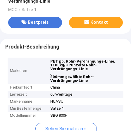
Verdrängungs-Linie
MOQ：Sätze 1
Bestpreis
Kontakt
Produkt-Beschreibung
,
PET pp. Rohr-Verdrängungs-Linie
1100kg/H runzelte Rohr-
Verdrängungs-Linie
Markieren
,
800mm gewölbte Rohr-
Verdrängungs-Linie
Herkunftsort
China
Lieferzeit
60 Werktage
Markenname
HUASU
Min Bestellmenge
Sätze 1
Modellnummer
SBG 800H
Sehen Sie mehr an