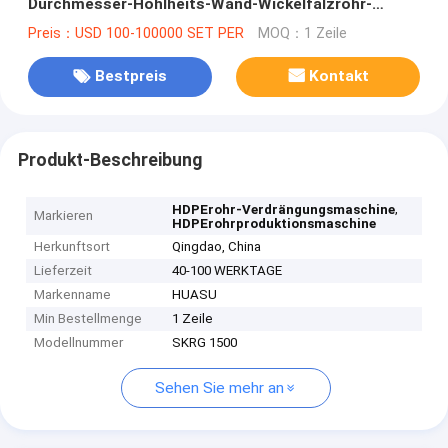
Durchmesser-Hohlheits-Wand-Wickelfalzrohr-
Fertigungsstraße
Preis：USD 100-100000 SET PER
MOQ：1 Zeile
Bestpreis
Kontakt
Produkt-Beschreibung
,
HDPErohr-Verdrängungsmaschine
Markieren
HDPErohrproduktionsmaschine
Herkunftsort
Qingdao, China
Lieferzeit
40-100 WERKTAGE
Markenname
HUASU
Min Bestellmenge
1 Zeile
Modellnummer
SKRG 1500
Sehen Sie mehr an