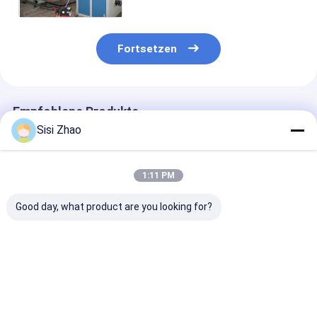
Fertigungsstraße
Fortsetzen
Empfohlene Produkte
Sisi Zhao
1:11 PM
Good day, what product are you looking for?
HDPE-Rohr-
Hohe Produktivitäts-
Automatische
Extrusionsleitung
und
Rohr-Extrusion
mit
Energieeinsparungs-
mit Siemens P
Rohrdurchmesser
Automatische HDPE-
Steuerung für 
von 32 mm - 1600
Rohr-Extrusionslinie
Produktion vo
Bestpreis
Bestpreis
Bestprei
mm Luftkühlung
für Wellstoffrohre
hochproduktiv
Wasserkühlung und
Wellrohren