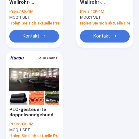
Wallrohr-
Wallrohr-
HDPE Rohr Extrusionsanlage
Extrusionsleitung mit
Extrusionsleitung mit
Preis:
10K-1M
Preis:
10K-1M
Aluminiumlegierungsform,
100-1000 kg/h
MOQ:
DWC-Rohr-Verdrängungs-Linie
1 SET
MOQ:
1 SET
PLC-Steuerung und
Produktionskapazität
32 mm-1600 mm
für Rohre mit einem
Holen Sie sich aktuelle Preis
Holen Sie sich aktuelle Preis
Innendiameter
Innendurchmesser
Pp.-Rohr-Verdrängungs-Linie
von 32 mm bis 1600
Kontakt
Kontakt
mm und Siemens
PLC-Steuerung
PVC Rohrextrusionslinie
Wickelfalzrohrverdrängungslinie
Kabel-Schutz-Rohr-Verdrängungs-Linie
Kunststoffrohr-Extrusionslinie
PLC-gesteuerte
doppelwandgebundene
Rohrstrangleitung
Preis:
10K-1M
mit einer Kapazität
MOQ:
1 SET
von 100-1000 kg/h
und einem
Holen Sie sich aktuelle Preis