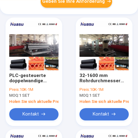
Geben Sie Ihre Anforderung
PLC-gesteuerte
32-1600 mm
doppelwandige
Rohrdurchmesser
Wellrohr-
Doppelwandgewölbte
Preis:
10K-1M
Preis:
10K-1M
Extrusionsleitung mit
Rohrstrangleitung
MOQ:
1 SET
MOQ:
1 SET
100-3000 kg/h
mit Siemens PLC-
Leistung und
Steuerung und 100-
Holen Sie sich aktuelle Preis
Holen Sie sich aktuelle Preis
Rohrdurchmesser
3000 kg/h
von 32-1600 mm
Ausgangsleistung
Kontakt
Kontakt