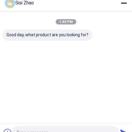
Sisi Zhao
Unsere Kategorien
1:45 PM
Good day, what product are you looking for?
doppel-wandige
Einwandige Wellrohr
HDPE Rohr
gewölbte
Extrusionslinie
Extrusionsanl
Rohrverdrängungslinie
Startseite
Über uns
Kontakt
Desktop Site
Sitemap
Datenschutzrichtlinie
Qualität
doppel-wandige gewölbte Rohrverdrängungslinie
China
Fabrik.Copyright © 2026 Shandong Huasu Plastic Technology Co.,
Ltd. All Rights Reserved.