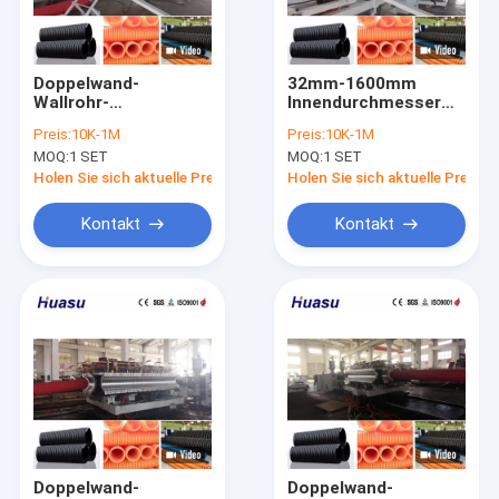
Über uns
Werksbesichtigung
Doppelwand-
32mm-1600mm
Wallrohr-
Innendurchmesser
Qualitätskontrolle
Extrusionsleitung mit
Doppelwandige
Preis:
10K-1M
Preis:
10K-1M
32 mm-1600 mm
Wellrohr-
MOQ:
1 SET
MOQ:
1 SET
Innendiameter,
Extrusionslinie mit
Kontakt mit uns
Siemens PLC-
Siemens SPS-
Holen Sie sich aktuelle Preis
Holen Sie sich aktuelle Preis
Steuerung und hoher
Steuerung für hohe
Produktivität
Produktivität
Neuigkeiten
Kontakt
Kontakt
Rechtssachen
Bitte um ein Angebot
doppel-wandige gewölbte Rohrverdrängungslinie
Einwandige Wellrohr Extrusionslinie
Doppelwand-
Doppelwand-