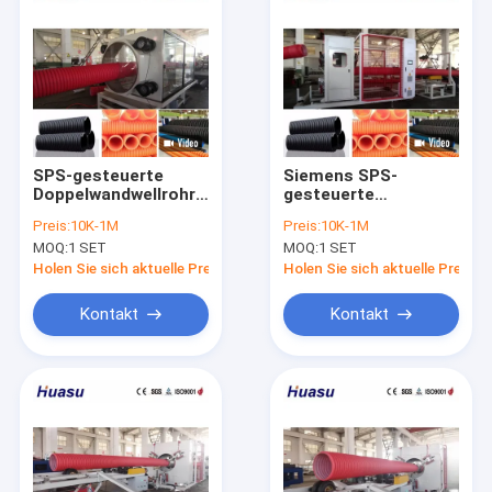
SPS-gesteuerte
Siemens SPS-
Doppelwandwellrohr-
gesteuerte
Extrusionslinie mit
Doppelwandwellrohr-
Preis:
10K-1M
Preis:
10K-1M
32-1600 mm
Extrusionslinie für
MOQ:
1 SET
MOQ:
1 SET
Rohrdurchmesser für
Rohrleitungsdurchmesse
hohe Produktivität
von 32-1600 mm mit
Holen Sie sich aktuelle Preis
Holen Sie sich aktuelle Preis
hoher Produktivität
Kontakt
Kontakt
Zu Hause
Produkte
Videos