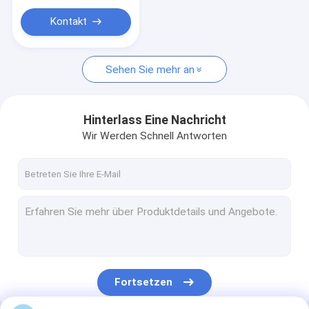
Rohrdurchmesser
von 32 mm-1600 mm
Kontakt
Sehen Sie mehr an
Hinterlass Eine Nachricht
Wir Werden Schnell Antworten
Fortsetzen