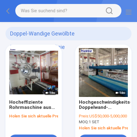
Doppel-Wandige Gewölbte
Rohrverdrängungslinie
(347)
Hocheffiziente
Hochgeschwindigkeits-
Rohrmaschine aus
Doppelwand-
Kunststoff mit PLC-
Wallrohr-
Holen Sie sich aktuelle Preis
Preis:
US$50,000-5,000,000
Steuerung
Extrusionslinie mit
MOQ:
1 SET
Planetenschnitt und
Durchmesserbereich
Holen Sie sich aktuelle Preis
32-1600 mm