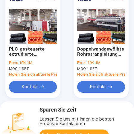
PLC-gesteuerte
Doppelwandgewölbte
extrudierte
Rohrstrangleitung
Rohrleitung mit
mit
Preis:
10K-1M
Preis:
10K-1M
doppelten Wänden
Rohrdurchmesser
MOQ:
1 SET
MOQ:
1 SET
und mit einem
von 32-1600 mm,
Druckkopf aus
Siemens PLC-
Holen Sie sich aktuelle Preis
Holen Sie sich aktuelle Preis
Legierstahl mit einer
Steuerung und hoher
Leistung von 100-
Produktivität
Kontakt
Kontakt
3000 kg/h
Sparen Sie Zeit
Lassen Sie uns mit Ihnen die besten
Produkte kontaktieren.