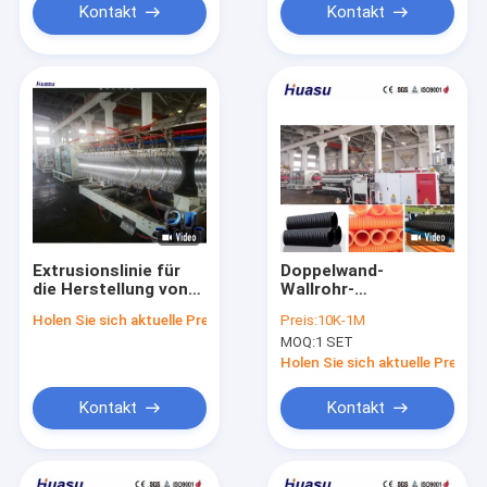
Kontakt
Kontakt
Extrusionslinie für
Doppelwand-
die Herstellung von
Wallrohr-
Kunststoffrohren
Extrusionsleitung mit
Holen Sie sich aktuelle Preis
Preis:
10K-1M
mit einer gutwertigen
Aluminiumlegierungsform
MOQ:
1 SET
Wellrohrmaschine
PLC-Steuerung und
Rohrdurchmesser
Holen Sie sich aktuelle Preis
von 32 mm bis 1600
mm
Kontakt
Kontakt