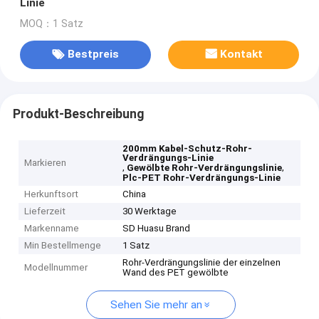
Linie
MOQ：1 Satz
Bestpreis
Kontakt
Produkt-Beschreibung
200mm Kabel-Schutz-Rohr-
Verdrängungs-Linie
Markieren
,
,
Gewölbte Rohr-Verdrängungslinie
Plc-PET Rohr-Verdrängungs-Linie
Herkunftsort
China
Lieferzeit
30 Werktage
Markenname
SD Huasu Brand
Min Bestellmenge
1 Satz
Rohr-Verdrängungslinie der einzelnen
Modellnummer
Wand des PET gewölbte
Sehen Sie mehr an