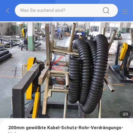
2
/
3
200mm gewölbte Kabel-Schutz-Rohr-Verdrängungs-