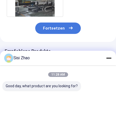
Verdrängungs-Linie
Fortsetzen
Empfohlene Produkte
Sisi Zhao
11:28 AM
Good day, what product are you looking for?
32mm-1600mm
Schraubschraubschraubmaschine
32 mm-1600 
Kabel-Schutzrohr-
mit 32 mm bis 1600
Rohrdurchmes
Extrusionslinie mit
mm
Bereich Kabel
SPS-Steuerung,
Rohrdurchmesser
Rohr Extrusion