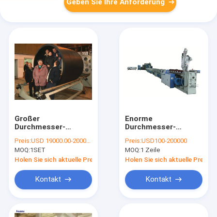
Geben Sie Ihre Anforderung
Großer
Enorme
Durchmesser-
Durchmesser-
Hohlheits-Wand-
Wickelfalzrohr-
Preis:
USD 19000.00-20000.00
Preis:
USD100-200000
Wickelfalzrohr-
Verdrängungs-Linie,
MOQ:
1SET
MOQ:
1 Zeile
Verdrängungs-
Wickelfalzrohr, das
Maschine/PET
Maschinerie 90-
Holen Sie sich aktuelle Preis
Holen Sie sich aktuelle Preis
runzelten Rohr-
350KW herstellt
Verdrängungslinie
Kontakt
Kontakt