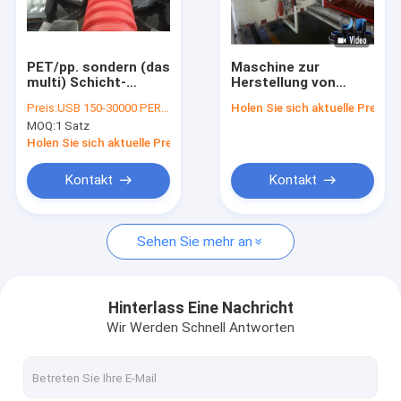
Über uns
Werksbesichtigung
PET/pp. sondern (das
Maschine zur
multi) Schicht-
Herstellung von
Qualitätskontrolle
Wickelfalzrohr aus,
Plastikschläuchen
Preis:
USB 150-30000 PER SET
Holen Sie sich aktuelle Preis
das Maschine
mit PLC-Steuerung
MOQ:
1 Satz
Verdrängung Dieф50-
Kontakt mit uns
200mm, zu zeichnen
Holen Sie sich aktuelle Preis
lässt
Neuigkeiten
Kontakt
Kontakt
Rechtssachen
Sehen Sie mehr an
Bitte um ein Angebot
Hinterlass Eine Nachricht
Wir Werden Schnell Antworten
doppel-wandige gewölbte Rohrverdrängungslinie
Einwandige Wellrohr Extrusionslinie