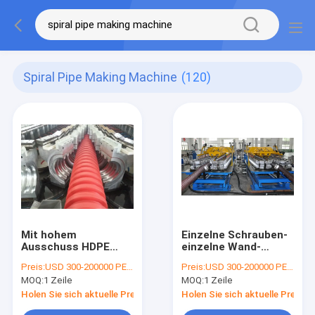
Spiral Pipe Making Machine
(120)
Mit hohem
Einzelne Schrauben-
Ausschuss HDPE
einzelne Wand-
Wand runzelte die
gewölbte Rohr-
Preis:
USD 300-200000 PER SET
Preis:
USD 300-200000 PER SET
Rohr-Verdrängungs-
Maschinen-
MOQ:
1 Zeile
MOQ:
1 Zeile
Linie/Wickelfalzrohr,
Hochgeschwindigkeitswick
die Maschine
das Maschine
Holen Sie sich aktuelle Preis
Holen Sie sich aktuelle Preis
herstellen
herstellt