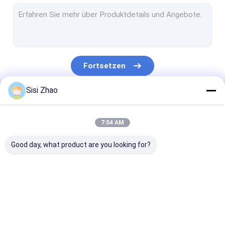
HDPE Rohr Extrusionsanlage
DWC-Rohr-Verdrängungs-Linie
Pp.-Rohr-Verdrängungs-Linie
Fortsetzen
PVC Rohrextrusionslinie
Sisi Zhao
Wickelfalzrohrverdrängungslinie
Unsere Kategorien
Kabel-Schutz-Rohr-Verdrängungs-Linie
7:54 AM
Kunststoffrohr-Extrusionslinie
Good day, what product are you looking for?
doppel-wandige
Einwandige Wellrohr
HDPE Rohr
gewölbte
Extrusionslinie
Extrusionsanl
Rohrverdrängungslinie