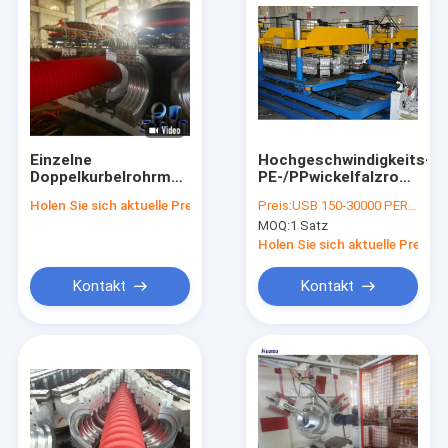
Einzelne
Hochgeschwindigkeits-
Doppelkurbelrohrmaschine
PE-/PPwickelfalzrohr,
mit hochwertiger
das Maschine
Holen Sie sich aktuelle Preis
Preis:
USB 150-30000 PER SET
Extrusionsleitung mit
herstellt, weg von der
MOQ:
1 Satz
PLC-
Maschine SLQ 63-250
Steuerungssystem
zu schleppen
Holen Sie sich aktuelle Preis
Kontakt
Kontakt
Zu Hause
Produkte
Videos