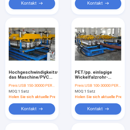
Kontakt
Kontakt
Hochgeschwindigkeitswickelfalzrohr,
PET/pp. einlagige
das Maschine/PVC
Wickelfalzrohr-
herstellt,
Verdrängungs-Linie,
Preis:
USB 150-30000 PER SET
Preis:
USB 100-30000 PER SET
Fertigungsstraße
Wickelfalzrohr
MOQ:
1 Satz
MOQ:
1 Satz
SBG 63-250 zu leiten
SBG63-250, das
Maschine herstellt
Holen Sie sich aktuelle Preis
Holen Sie sich aktuelle Preis
Kontakt
Kontakt