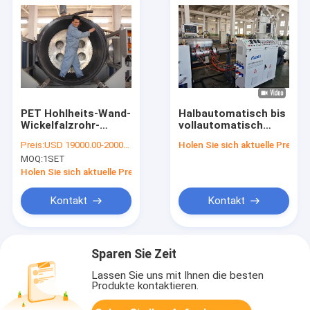
PET Hohlheits-Wand-
Halbautomatisch bis
Wickelfalzrohr-
vollautomatisch
Extruder, 200-
Optionen
Preis:
USD 19000.00-20000.00/set
Holen Sie sich aktuelle Preis
3000mm
Spiralrohrmachmaschine
MOQ:
1SET
Wickelfalzrohr, das
mit Rohrform
Maschine herstellt
angepasst nach
Holen Sie sich aktuelle Preis
Kundenbedarf
Muster oder
Kontakt
Kontakt
Zeichnung
Sparen Sie Zeit
Lassen Sie uns mit Ihnen die besten
Produkte kontaktieren.