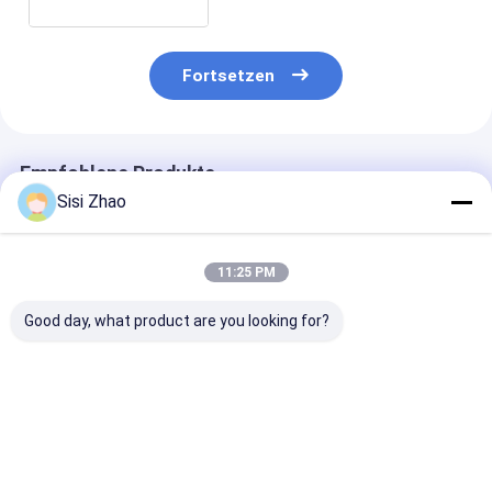
Fortsetzen
Empfohlene Produkte
Sisi Zhao
11:25 PM
Good day, what product are you looking for?
32mm-1600mm
Schraubschraubschraubmaschine
32 mm-1600 
Kabel-Schutzrohr-
mit 32 mm bis 1600
Rohrdurchmes
Extrusionslinie mit
mm
Bereich Kabel
SPS-Steuerung,
Rohrdurchmesser
Rohr Extrusion
Touchscreen-
und PLC-
mit PLC-Steu
Bestpreis
Bestpreis
Bestprei
Oberfläche und
Steuerungsschirm-
Touchscreen-
hohem
Touch-Schnittstelle
Schnittstelle 