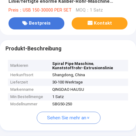
Linie/fertigte enorme Kaliber-Rohr-Maschine
besonders an
Preis：USB 150-30000 PER SET
MOQ：1 Satz
Bestpreis
Kontakt
Produkt-Beschreibung
,
Spiral Pipe Maschine
Markieren
Kunststoffrohr-Extrusionslinie
Herkunftsort
Shangdong, China
Lieferzeit
30-100 Werktage
Markenname
QINGDAO HAUSU
Min Bestellmenge
1 Satz
Modellnummer
SBG50-250
Sehen Sie mehr an