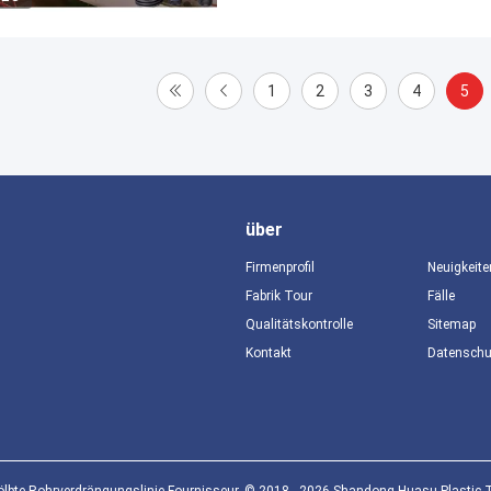
1
2
3
4
5
über
Firmenprofil
Neuigkeite
Fabrik Tour
Fälle
Qualitätskontrolle
Sitemap
Kontakt
Datensch