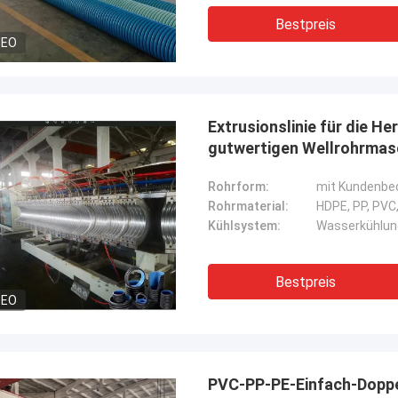
Bestpreis
DEO
Extrusionslinie für die H
gutwertigen Wellrohrmas
Rohrform:
mit Kundenbe
Rohrmaterial:
HDPE, PP, PVC,
Kühlsystem:
Wasserkühlung
Bestpreis
DEO
PVC-PP-PE-Einfach-Doppel