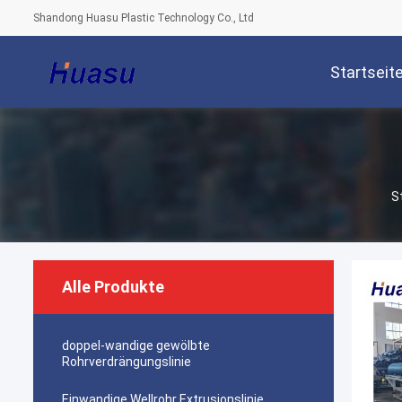
Shandong Huasu Plastic Technology Co., Ltd
Startseit
S
Alle Produkte
doppel-wandige gewölbte
Rohrverdrängungslinie
Einwandige Wellrohr Extrusionslinie