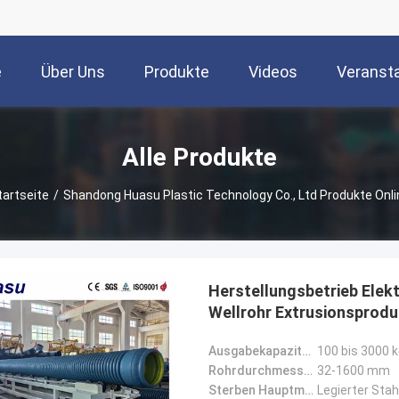
e
Über Uns
Produkte
Videos
Veranst
Alle Produkte
tartseite
/
Shandong Huasu Plastic Technology Co., Ltd Produkte Onli
Herstellungsbetrieb Elek
Wellrohr Extrusionsproduk
Ausgabekapazität:
100 bis 3000 
Rohrdurchmesser:
32-1600 mm
Sterben Hauptmaterial:
Legierter Stah