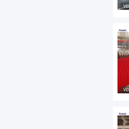
VI
VI