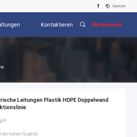
German
altungen
Kontaktieren
Referenzen
Sie Uns
ne
trische Leitungen Plastik HDPE Doppelwand
tionslinie
kg/h
l der hohen Qualität