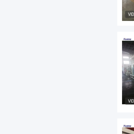
VI
VI