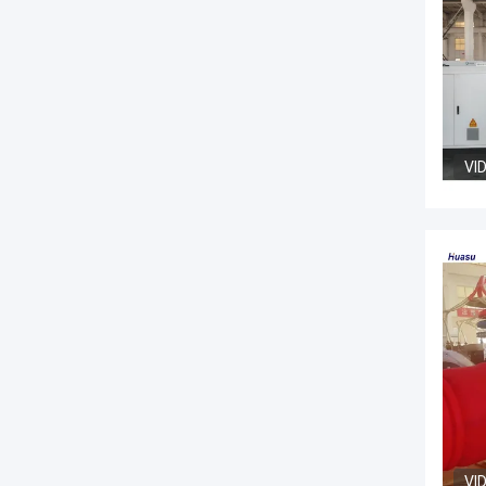
VI
VI