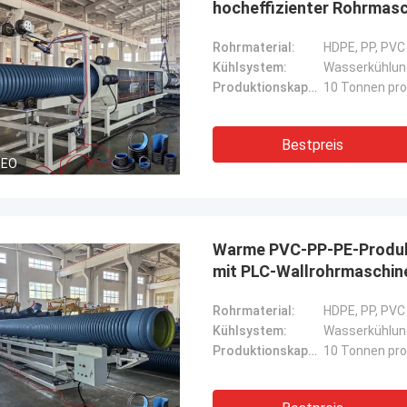
hocheffizienter Rohrmas
Rohrmaterial:
HDPE, PP, PVC
Kühlsystem:
Wasserkühlun
Produktionskapazität:
10 Tonnen pr
Bestpreis
DEO
Warme PVC-PP-PE-Produkti
mit PLC-Wallrohrmaschin
Rohrmaterial:
HDPE, PP, PVC
Kühlsystem:
Wasserkühlun
Produktionskapazität:
10 Tonnen pr