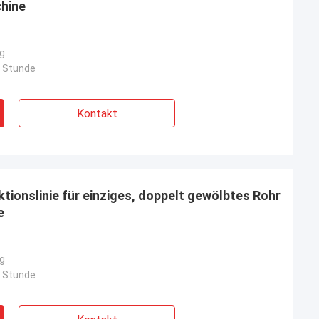
chine
g
o Stunde
Kontakt
onslinie für einziges, doppelt gewölbtes Rohr
e
g
o Stunde