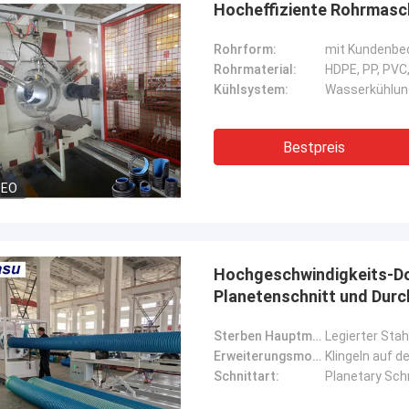
Hocheffiziente Rohrmasc
Rohrform:
mit Kundenbe
Rohrmaterial:
HDPE, PP, PVC,
Kühlsystem:
Wasserkühlung
Bestpreis
DEO
Hochgeschwindigkeits-Do
Planetenschnitt und Dur
Sterben Hauptmaterial:
Legierter Stah
Erweiterungsmodus:
Klingeln auf d
Schnittart:
Planetary Sch