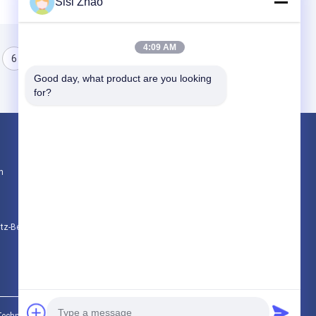
Sisi Zhao
4:09 AM
6
7
8
Good day, what product are you looking 
for?
Produkte
n
doppel-wandige gewölbte Rohrverdrängungsl
Einwandige Wellrohr Extrusionslinie
HDPE Rohr Extrusionsanlage
utz-Bestimmungen
Alle Kategorien