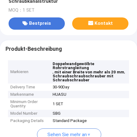
Schraubkanalstruktur
MOQ：1 SET
Bestpreis
Kontakt
Produkt-Beschreibung
Doppelwandgewölbte
Rohrstrangleitung
Markieren
,
,
mit einer Breite von mehr als 20 mm
Schraubschraubschrauber mit
Schraubschrauber
Delivery Time
30-90Day
Markenname
HUASU
Minimum Order
1 SET
Quantity
Model Number
SBG
Packaging Details
Standard Package
Sehen Sie mehr an