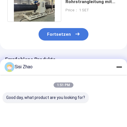
Rohrstrangleitung mit
Doppelwand und
Price： 1 SET
Schraubkanalstruktur
Fortsetzen
Empfohlene Produkte
Sisi Zhao
1:51 PM
Good day, what product are you looking for?
Quadratische Tür
Hochfeste
Differenzierte
HDPE-Plastik-
Spezialprofil-
Lieferant von
Wallrohr-
Produktionslinie für
Maschinen zu