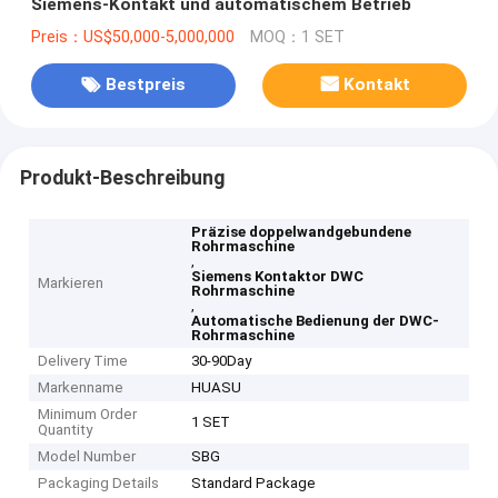
Siemens-Kontakt und automatischem Betrieb
Preis：US$50,000-5,000,000
MOQ：1 SET
Bestpreis
Kontakt
Produkt-Beschreibung
Präzise doppelwandgebundene
Rohrmaschine
,
Siemens Kontaktor DWC
Markieren
Rohrmaschine
,
Automatische Bedienung der DWC-
Rohrmaschine
Delivery Time
30-90Day
Markenname
HUASU
Minimum Order
1 SET
Quantity
Model Number
SBG
Packaging Details
Standard Package