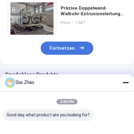
Präzise Doppelwand-
Wallrohr-Extrusionsleitung
mit Siemens-Kontakt und
Price： 1 SET
automatischem Betrieb
Fortsetzen
Empfohlene Produkte
Sisi Zhao
2:06 PM
Good day, what product are you looking for?
Quadratische Tür
Hochfeste
Differenzierte