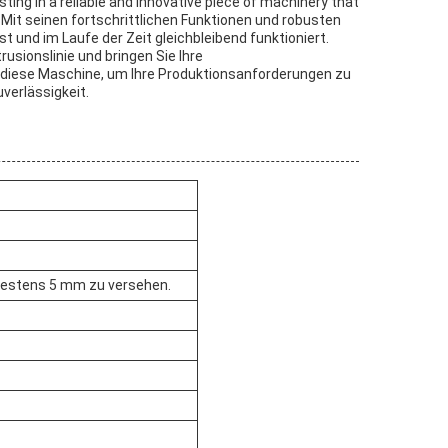
ting in a reliable and innovative piece of machinery that
tsMit seinen fortschrittlichen Funktionen und robusten
t und im Laufe der Zeit gleichbleibend funktioniert.
rusionslinie und bringen Sie Ihre
f diese Maschine, um Ihre Produktionsanforderungen zu
verlässigkeit.
ndestens 5 mm zu versehen.