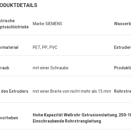
ODUKTDETAILS
ktrische
Marke SIEMENS
Wasserb
ptsächlichteile
rmaterial
PET, PP., PVC
Extruder
raub
mit einer Schraube
Produkt
 des Extruders
mit einer Breite von nicht mehr als 15 mm
Rohrstr
Hohe Kapazität Wellrohr-Extrusionsleitung
,
250-1
vorheben
Einschraubende Rohrstrangleitung