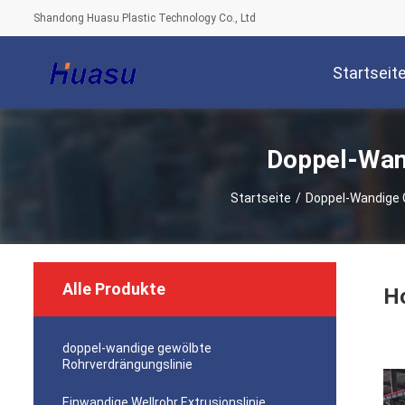
Shandong Huasu Plastic Technology Co., Ltd
Startseit
Doppel-Wan
Startseite
/
Doppel-Wandige 
Alle Produkte
Ho
doppel-wandige gewölbte
Rohrverdrängungslinie
Einwandige Wellrohr Extrusionslinie