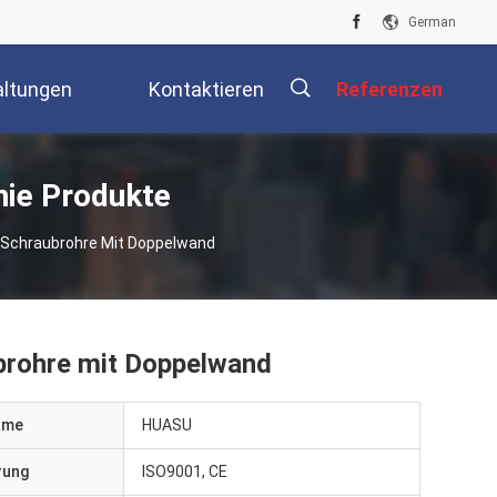
German
altungen
Kontaktieren
Referenzen
Sie Uns
ie Produkte
r Schraubrohre Mit Doppelwand
ubrohre mit Doppelwand
ame
HUASU
erung
ISO9001, CE