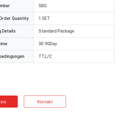
umber
SBG
Order Quantity
1 SET
 Details
Standard Package
Time
30-90Day
bedingungen
TT,L/C
eis
Kontakt