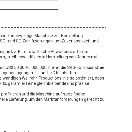
t eine hochwertige Maschine zur Herstellung
SO- und CE-Zertifizierungen, um Zuverlässigkeit und
ignet, z. B. für städtische Abwassersysteme,
, stellt eine effiziente Herstellung von Rohren mit
on US$ 50.000-5,000,000, bietet die SBG-Extrusionslinie
hlungsbedingungen TT und L/C beinhalten.
wandigen Wellrohr-Produktionslinie so optimiert, dass
40, garantiert eine gleichbleibende und präzise
rofitieren und die Maschine auf spezifische
elle Lieferung, um den Marktanforderungen gerecht zu