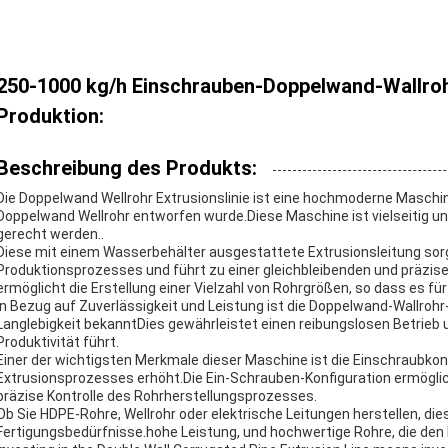
250-1000 kg/h Einschrauben-Doppelwand-Wallrohr
Produktion:
Beschreibung des Produkts:
Die Doppelwand Wellrohr Extrusionslinie ist eine hochmoderne Maschine
Doppelwand Wellrohr entworfen wurde.Diese Maschine ist vielseitig un
gerecht werden..
Diese mit einem Wasserbehälter ausgestattete Extrusionsleitung sorg
Produktionsprozesses und führt zu einer gleichbleibenden und präzis
ermöglicht die Erstellung einer Vielzahl von Rohrgrößen, so dass es fü
In Bezug auf Zuverlässigkeit und Leistung ist die Doppelwand-Wallrohr-
Langlebigkeit bekanntDies gewährleistet einen reibungslosen Betrieb 
Produktivität führt.
Einer der wichtigsten Merkmale dieser Maschine ist die Einschraubkons
Extrusionsprozesses erhöht.Die Ein-Schrauben-Konfiguration ermöglic
präzise Kontrolle des Rohrherstellungsprozesses.
Ob Sie HDPE-Rohre, Wellrohr oder elektrische Leitungen herstellen, diese
Fertigungsbedürfnisse.hohe Leistung, und hochwertige Rohre, die den