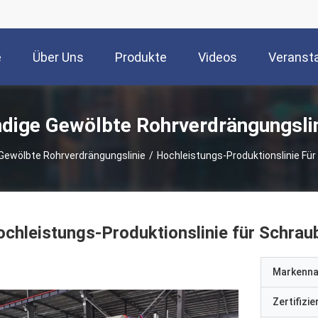
e
Über Uns
Produkte
Videos
Veranst
dige Gewölbte Rohrverdrängungslin
Gewölbte Rohrverdrängungslinie
/
Hochleistungs-Produktionslinie Fü
chleistungs-Produktionslinie für Schra
Markenn
Zertifizi