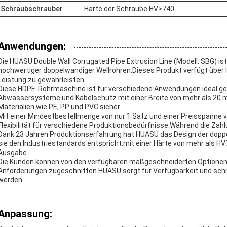
Schraubschrauber
Härte der Schraube HV>740
Anwendungen:
Die HUASU Double Wall Corrugated Pipe Extrusion Line (Modell: SBG) is
hochwertiger doppelwandiger Wellrohren.Dieses Produkt verfügt über I
Leistung zu gewährleisten.
Diese HDPE-Rohrmaschine ist für verschiedene Anwendungen ideal gee
Abwassersysteme und Kabelschutz.mit einer Breite von mehr als 20 mm,
Materialien wie PE, PP und PVC sicher.
Mit einer Mindestbestellmenge von nur 1 Satz und einer Preisspanne v
Flexibilität für verschiedene Produktionsbedürfnisse.Während die Za
Dank 23 Jahren Produktionserfahrung hat HUASU das Design der doppel
sie den Industriestandards entspricht.mit einer Härte von mehr als HV7
Ausgabe.
Die Kunden können von den verfügbaren maßgeschneiderten Optionen p
Anforderungen zugeschnitten.HUASU sorgt für Verfügbarkeit und schn
werden.
Anpassung: