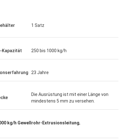
ehälter
1 Satz
-Kapazität
250 bis 1000 kg/h
ionserfahrung
23 Jahre
Die Ausrüstung ist mit einer Länge von
ecke
mindestens 5 mm zu versehen.
000 kg/h Gewellrohr-Extrusionsleitung
,