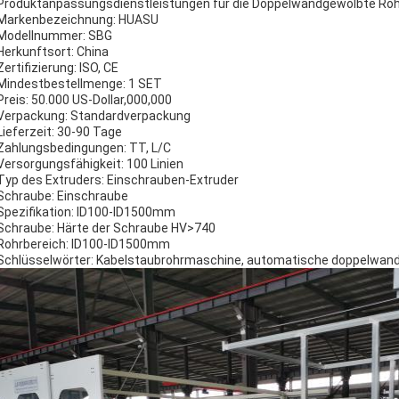
Produktanpassungsdienstleistungen für die Doppelwandgewölbte Rohr-
Markenbezeichnung: HUASU
Modellnummer: SBG
Herkunftsort: China
Zertifizierung: ISO, CE
Mindestbestellmenge: 1 SET
Preis: 50.000 US-Dollar,000,000
Verpackung: Standardverpackung
Lieferzeit: 30-90 Tage
Zahlungsbedingungen: TT, L/C
Versorgungsfähigkeit: 100 Linien
Typ des Extruders: Einschrauben-Extruder
Schraube: Einschraube
Spezifikation: ID100-ID1500mm
Schraube: Härte der Schraube HV>740
Rohrbereich: ID100-ID1500mm
Schlüsselwörter: Kabelstaubrohrmaschine, automatische doppelwandi