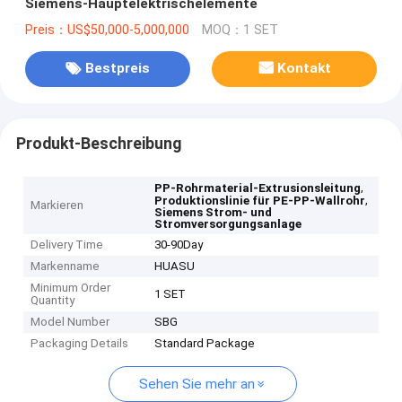
Siemens-Hauptelektrischelemente
Preis：US$50,000-5,000,000
MOQ：1 SET
Bestpreis
Kontakt
Produkt-Beschreibung
,
PP-Rohrmaterial-Extrusionsleitung
,
Produktionslinie für PE-PP-Wallrohr
Markieren
Siemens Strom- und
Stromversorgungsanlage
Delivery Time
30-90Day
Markenname
HUASU
Minimum Order
1 SET
Quantity
Model Number
SBG
Packaging Details
Standard Package
Sehen Sie mehr an