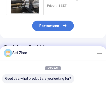
Siemens-
Price： 1 SET
Hauptelektrischelemente
Fortsetzen
Empfohlene Produkte
Sisi Zhao
7:27 AM
Good day, what product are you looking for?
Quadratische Tür
Hochfeste
Differenzierte
HDPE-Plastik-
Spezialprofil-
Lieferant von
Wallrohr-
Produktionslinie für
Maschinen zu
Extrusionsleitung
Plastikschlauchrohre
Herstellung vo