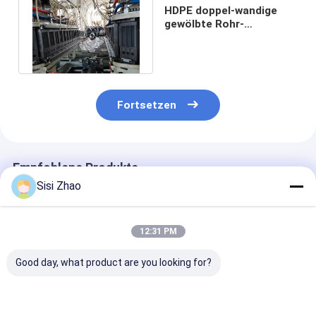
HDPE doppel-wandige
gewölbte Rohr-
Verdrängungs-Linie
einzelne Schraube
Fortsetzen
Empfohlene Produkte
Sisi Zhao
12:31 PM
Good day, what product are you looking for?
Städtisches
Doppelwandige
Doppelwandig