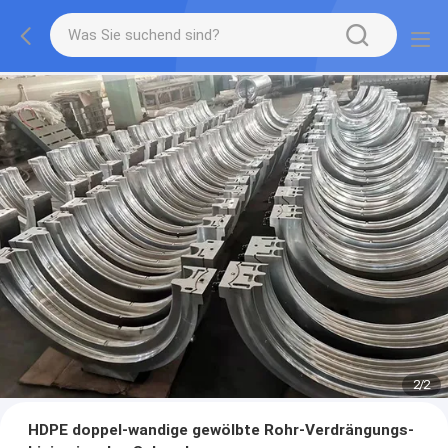
2
/
2
HDPE doppel-wandige gewölbte Rohr-Verdrängungs-