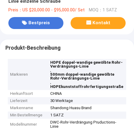
Linie einzelne Schraube
Preis：US $20,000.00 - $95,000.00/ Set
MOQ：1 SATZ
Bestpreis
Kontakt
Produkt-Beschreibung
HDPE doppel-wandige gewölbte Rohr-
Verdrängungs-Linie
,
Markieren
500mm doppel-wandige gewölbte
Rohr-Verdrängungs-Linie
,
HDPEkunststoffrohrfertigungsstraße
Herkunftsort
CHINA
Lieferzeit
30 Werktage
Markenname
Shandong Huasu Brand
Min Bestellmenge
1 SATZ
DWC-Rohr-Verdrängung Pruductions-
Modellnummer
Linie