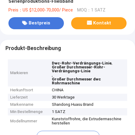
Serienproduktions-Fließband
Preis：US $12,000-70,000/ Piece
MOQ：1 SATZ
Bestpreis
Kontakt
Produkt-Beschreibung
,
Dwc-Rohr-Verdrängungs-Linie
Großer Durchmesser-Rohr-
Verdrängungs-Linie
Markieren
,
Großer Durchmesser dwc
Rohrmaschine
Herkunftsort
CHINA
Lieferzeit
30 Werktage
Markenname
Shandong Huasu Brand
Min Bestellmenge
1 SATZ
Kunststoffrohre, die Extrudermaschine
Modellnummer
herstellen