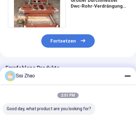
Großer Durchmesser
Dwc-Rohr-Verdrängungs-
Serienproduktions-
Fließband
Fortsetzen
Empfohlene Produkte
Sisi Zhao
2:51 PM
Good day, what product are you looking for?
Kunststoff-
Anpassungsfähige
32-1600 mm
Wellrohr-
PVC-
automatische