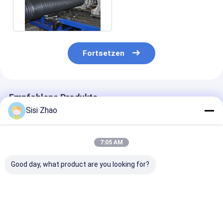
Fertigungsstraße
250mm 90KW
Fortsetzen
Empfohlene Produkte
Sisi Zhao
7:05 AM
Good day, what product are you looking for?
Städtisches
Doppelwandige
Doppelwandig
Ingenieurwesen
Wellrohr-
Wellrohr-
Doppelwand-
Extrusionslinie mit
Produktionslin
Wallrohr-
SIEMENS Motor für
einer Kapazitä