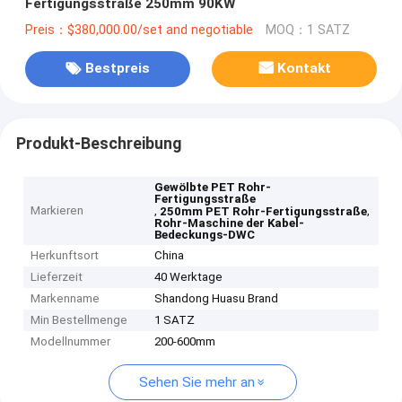
Fertigungsstraße 250mm 90KW
Preis：$380,000.00/set and negotiable
MOQ：1 SATZ
Bestpreis
Kontakt
Produkt-Beschreibung
Gewölbte PET Rohr-
Fertigungsstraße
Markieren
,
,
250mm PET Rohr-Fertigungsstraße
Rohr-Maschine der Kabel-
Bedeckungs-DWC
Herkunftsort
China
Lieferzeit
40 Werktage
Markenname
Shandong Huasu Brand
Min Bestellmenge
1 SATZ
Modellnummer
200-600mm
Sehen Sie mehr an