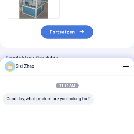
380V für gewölbtes
Rohr/Perforations-
Ausrüstung
Fortsetzen
Empfohlene Produkte
Sisi Zhao
11:34 AM
Good day, what product are you looking for?
Quadratische Tür
Hochfeste
Differenzierte
HDPE-Plastik-
Spezialprofil-
Lieferant von
Wallrohr-
Produktionslinie für
Maschinen zu
Extrusionsleitung
Plastikschlauchrohre
Herstellung vo