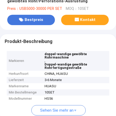
gewölbtes Rohr/Perforations-Ausrüstung
Preis：USB5000-30000 PER SET
MOQ：10SET
Bestpreis
Kontakt
Produkt-Beschreibung
doppel-wandige gewölbte
Rohrmaschine
Markieren
,
Doppel-wandige gewölbte
Rohrfertigungsstraße
Herkunftsort
CHINA, HUASU
Lieferzeit
3-6 Monate
Markenname
HUASU
Min Bestellmenge
10SET
Modellnummer
HS56
Sehen Sie mehr an