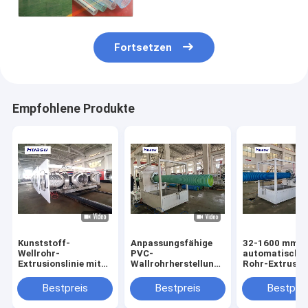
Linie
Fortsetzen
Empfohlene Produkte
Kunststoff-
Anpassungsfähige
32-1600 mm
Wellrohr-
PVC-
automatische
Extrusionslinie mit
Wallrohrherstellungslinie
Rohr-Extrusion
32-1600mm
mit einer Kapazität
mit Siemens-
Rohrdurchmesser,
von 60-2000 kg/h
System für die
Bestpreis
Bestpreis
Bestprei
ausgestattet mit
und einem
Produktion vo
Siemens SPS-
Rohrdurchmesser
doppelwandig