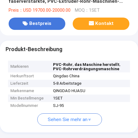
faserverstärkte, PVC-Extruder-Rohr-Maschinen-
Linie
Preis：USD 19700.00-20000.00
MOQ：1SET
Bestpreis
Kontakt
Produkt-Beschreibung
,
,
PVC-Rohr
das Maschine herstellt
Markieren
PVC-Rohrverdrängungsmaschine
Herkunftsort
Qingdao China
Lieferzeit
5-8 Arbeitstage
Markenname
QINGDAO HUASU
Min Bestellmenge
1SET
Modellnummer
SJ-95
Sehen Sie mehr an