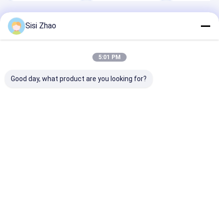
System und
von 32-1600 mm für
Wellrohr
hocheffizienter
Online-Belling
Kühlung
Startseite
Über uns
Kontakt
Desktop Site
Sisi Zhao
Sitemap
Datenschutzrichtlinie
Qualität
doppel-wandige gewölbte Rohrverdrängungslinie
China
Fabrik.Copyright © 2026 Shandong Huasu Plastic Technology Co.,
5:01 PM
Ltd. All Rights Reserved.
Good day, what product are you looking for?
Zu Hause
Produkte
Videos