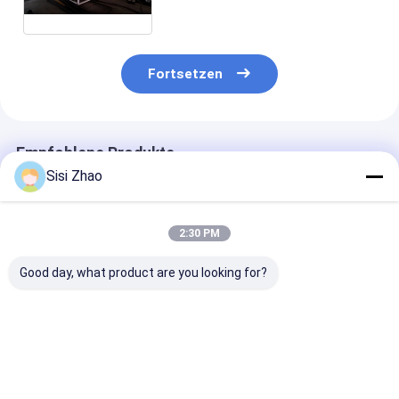
Hauptelektrischen Teilen und
Fasshärte HV>940
Fortsetzen
Empfohlene Produkte
Sisi Zhao
2:30 PM
Good day, what product are you looking for?
Quadratische Tür
Hochfeste
Differenzierte
HDPE-Plastik-
Spezialprofil-
Lieferant von
Wallrohr-
Produktionslinie für
Maschinen zu
Extrusionsleitung
Plastikschlauchrohre
Herstellung vo
Elektrische Kabel-
Untergrund-
Wellrohren arb
Bestpreis
Bestpreis
Bestprei
Schutzrohr-
Abwasser-
mit globalen