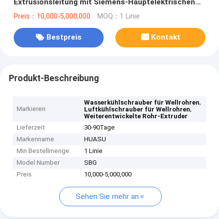
Extrusionsleitung mit Siemens-Hauptelektrischen
Teilen und Fasshärte HV>940
Preis：10,000-5,000,000
MOQ：1 Linie
Bestpreis
Kontakt
Produkt-Beschreibung
,
Wasserkühlschrauber für Wellrohren
Markieren
,
Luftkühlschrauber für Wellrohren
Weiterentwickelte Rohr-Extruder
Lieferzeit
30-90Tage
Markenname
HUASU
Min Bestellmenge
1 Linie
Model Number
SBG
Preis
10,000-5,000,000
Sehen Sie mehr an